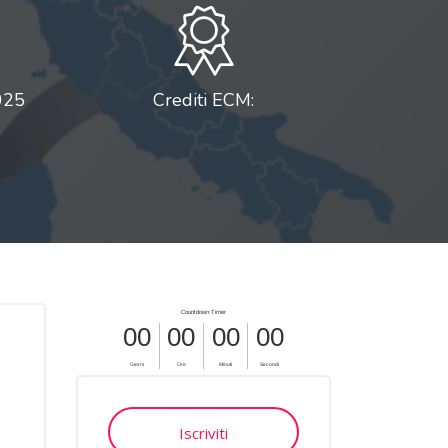
025
Crediti ECM:
Salta [Cocoon] Custom HTML
Salta [Cocoon] Course Enrolment Custom
Iscriviti