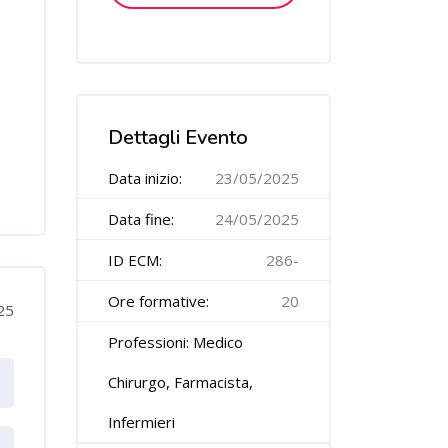
Salta [Cocoon] Course Features Advanced
Dettagli Evento
Data inizio:
23/05/2025
Data fine:
24/05/2025
ID ECM:
286-
Ore formative:
20
25
Professioni: Medico
Chirurgo, Farmacista,
Infermieri