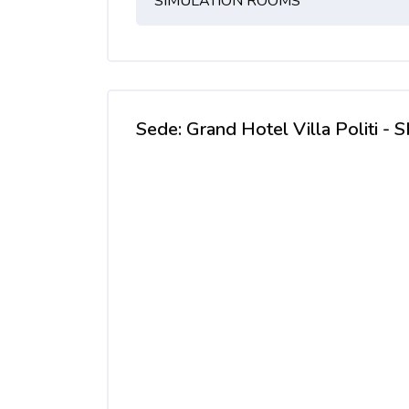
SIMULATION ROOMS
Sede: Grand Hotel Villa Politi 
Salta Sede: Grand Hotel Villa Politi - SIRAC