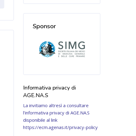
Sponsor
Salta Sponsor
Informativa privacy di
Salta [Cocoon] Custom HTML
AGE.NA.S
La invitiamo altresì a consultare
l’informativa privacy di AGE.NA.S
disponibile al link
https://ecm.agenas.it/privacy-policy