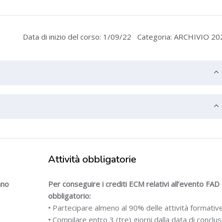
Data di inizio del corso: 1/09/22
Categoria: ARCHIVIO 20
i
Attività obbligatorie
nno
Per conseguire i crediti ECM relativi all’evento FAD
obbligatorio:
•
Partecipare almeno al 90% delle attività formativ
•
Compilare entro 3 (tre) giorni dalla data di conclu