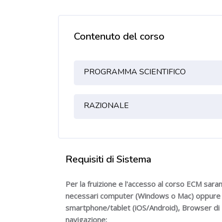
Contenuto del corso
Indice degli argoment
PROGRAMMA SCIENTIFICO
RAZIONALE
Requisiti di Sistema
Salta [Cocoon] About (Text 2 Columns)
Per la fruizione e l'accesso al corso ECM sara
necessari computer (Windows o Mac) oppure
smartphone/tablet (iOS/Android), Browser di
navigazione: