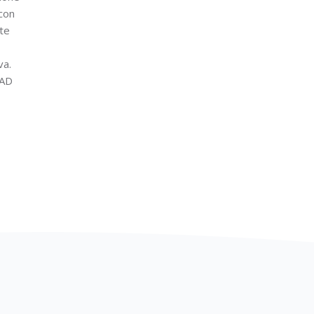
 con
te
va.
FAD