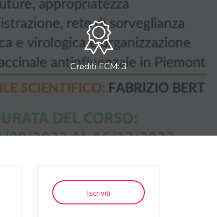
Crediti ECM: 3
Salta [Cocoon] Course Enrolment Custom
Iscriviti