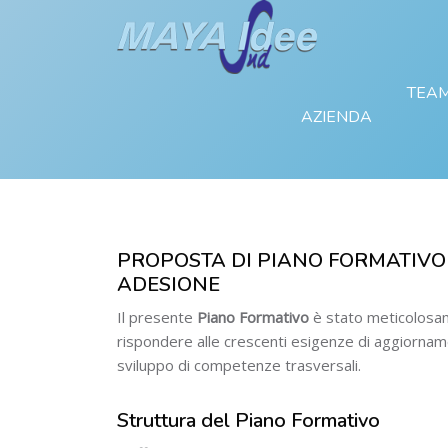
TEA
AZIENDA
PROPOSTA DI PIANO FORMATIVO 
Vai al contenuto principale
Salta [Cocoon] About (Text 2 Columns)
ADESIONE
Il presente
Piano Formativo
è stato meticolosa
rispondere alle crescenti esigenze di aggiornam
sviluppo di competenze trasversali.
Struttura del Piano Formativo