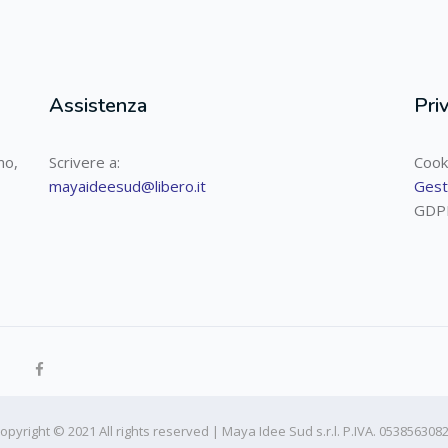
Assistenza
Pri
mo,
Scrivere a:
Cook
mayaideesud@libero.it
Gest
GDP
opyright © 2021 All rights reserved​ | Maya Idee Sud s.r.l. P.IVA. 053856308