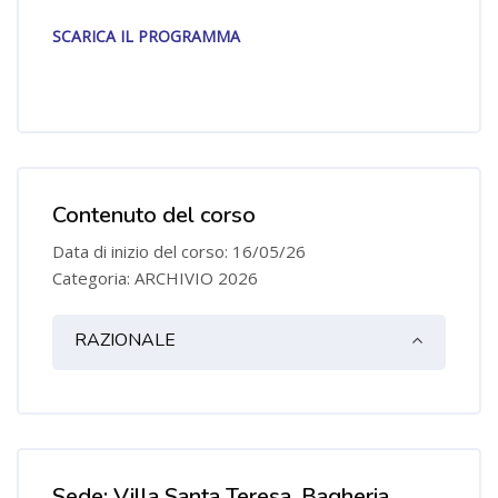
SCARICA IL PROGRAMMA
Contenuto del corso
Data di inizio del corso: 16/05/26
Categoria: ARCHIVIO 2026
Indice degli argomenti
RAZIONALE
Sede: Villa Santa Teresa, Bagheria
Salta Sede: Villa Santa Teresa, Bagheria